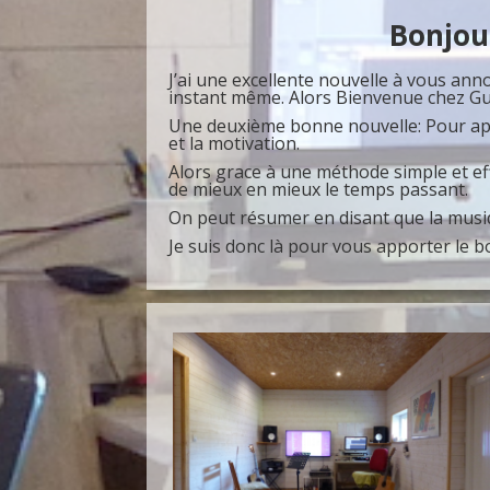
Bonjour
J’ai une excellente nouvelle à vous annon
instant même. Alors Bienvenue chez Gui
Une deuxième bonne nouvelle: Pour appre
et la motivation.
Alors grace à une méthode simple et eff
de mieux en mieux le temps passant.
On peut résumer en disant que la musi
Je suis donc là pour vous apporter le 