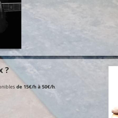
x ?
onibles
de 15€/h
à
50€/h
.