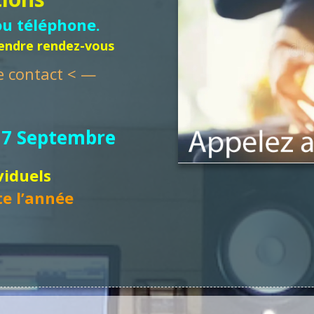
ou téléphone.
endre rendez-vous
e contact < —
i 7 Septembre
viduels
te l’année