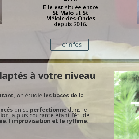
Elle est
située
entre
St Malo
et
St
Méloir-des-Ondes
depuis 2016.
+ d'infos
daptés à votre niveau
utant
, on étudie
les bases de la
ancés
on se
perfectionne
dans le
tion la plus courante étant l’étude
nie
,
l’improvisation et le rythme
.