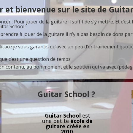
 et bienvenue sur le site de Guita
cer : Pour jouer de la guitare il suffit de s’y mettre. Et c’est
tar School !
ndre à jouer de la guitare il n’y a pas besoin de dons parti
icace je vous garantis qu’avec un peu d’entrainement quotid
que c’est une question de temps.
bon contenu, au bon moment et le soutien qui va avec (pédag
Guitar School ?
Guitar School
est
une petite
école de
guitare créée en
2010.