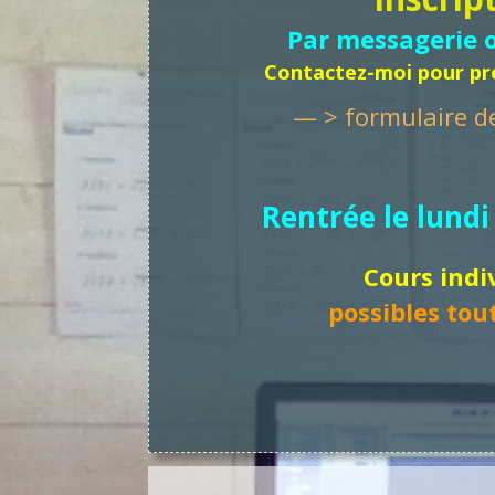
Par messagerie 
Contactez-moi pour pr
— > formulaire d
Rentrée le lund
Cours indi
possibles tou